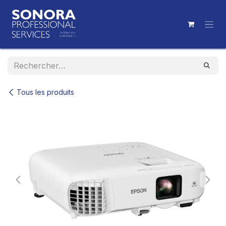
Se rendre au contenu
Tous les produits