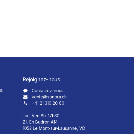
Rejoignez-nous
60
Contactez-nous​​
vente@sonora.ch
+41 21 310 20 60
Lun–Ven 8h–17h30
Z.I. En Budron A14
1052 Le Mont-sur-Lausanne, VD