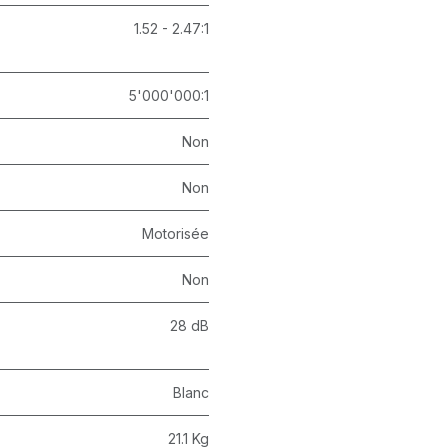
1.52 - 2.47:1
5'000'000:1
Non
Non
Motorisée
Non
28 dB
Blanc
21.1 Kg