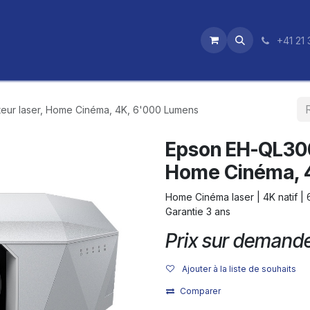
utique
News
Nos certifications
+41 21 
eur laser, Home Cinéma, 4K, 6'000 Lumens
Epson EH-QL300
Home Cinéma, 
Home Cinéma laser | 4K natif |
Garantie 3 ans
Prix sur demand
Ajouter à la liste de souhaits
Comparer