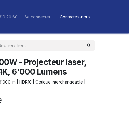
310 20 60
Se connecter
Contactez-nous
0W - Projecteur laser,
4K, 6'000 Lumens
 6'000 lm | HDR10 | Optique interchangeable |
e