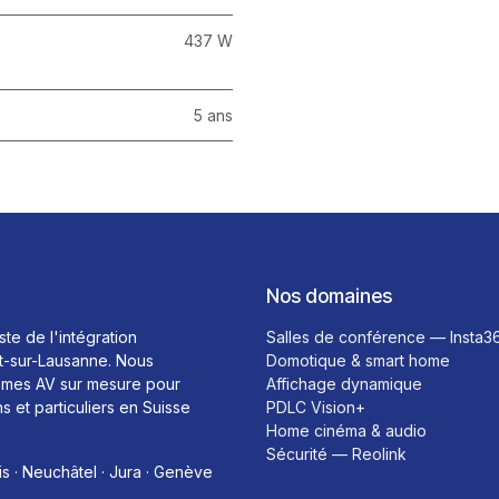
437 W
5 ans
Nos domaines
ste de l'intégration
Salles de conférence — Insta3
t-sur-Lausanne. Nous
Domotique & smart home
mes AV sur mesure pour
Affichage dynamique
ns et particuliers en Suisse
PDLC Vision+
Home cinéma & audio
Sécurité — Reolink
is · Neuchâtel · Jura · Genève