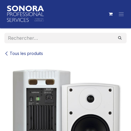
Se rendre au contenu
Tous les produits