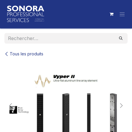
Se rendre au contenu
Tous les produits