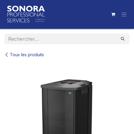
Se rendre au contenu
Tous les produits