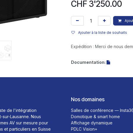
CHF
3'250.00
Ajout
Ajouter à la liste de souhaits
Expédition : Merci de nous de
Documentation:
Nos domaines
ste de l'intégration
Salles de conférence — Insta3
t-sur-Lausanne. Nous
Domotique & smart home
mes AV sur mesure pour
Affichage dynamique
ns et particuliers en Suisse
PDLC Vision+