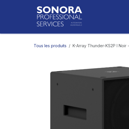
Se rendre au contenu
Accueil
Bo
Tous les produits
K-Array Thunder-KS2P I Noir 