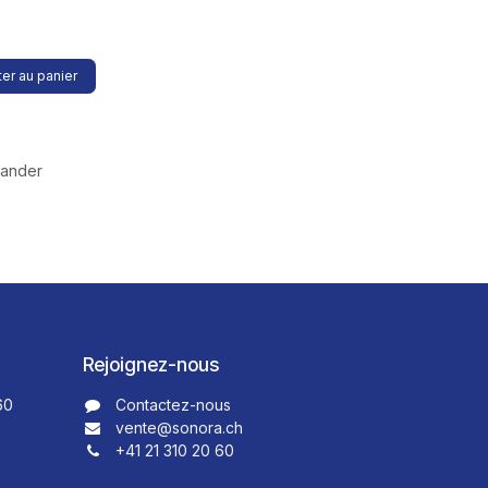
er au panier
mander
Rejoignez-nous
60
Contactez-nous​​
vente@sonora.ch
+41 21 310 20 60