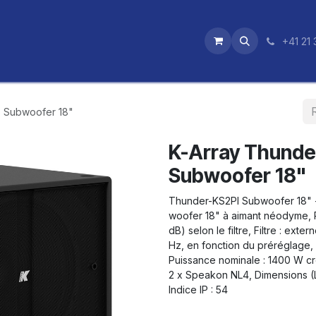
utique
News
Nos certifications
+41 21 
- Subwoofer 18"
K-Array Thunder
Subwoofer 18"
Thunder-KS2PI Subwoofer 18" - 
woofer 18" à aimant néodyme, 
dB) selon le filtre, Filtre : ex
Hz, en fonction du préréglage
Puissance nominale : 1400 W cr
2 x Speakon NL4, Dimensions (L
Indice IP : 54