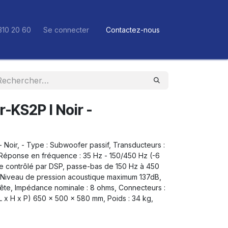
310 20 60
Se connecter
Contactez-nous
-KS2P I Noir -
Noir, - Type : Subwoofer passif, Transducteurs :
Réponse en fréquence : 35 Hz - 150/450 Hz (-6
terne contrôlé par DSP, passe-bas de 150 Hz à 450
, Niveau de pression acoustique maximum 137dB,
ête, Impédance nominale : 8 ohms, Connecteurs :
 x H x P) 650 x 500 x 580 mm, Poids : 34 kg,