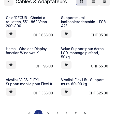
Câbles & Adaptateurs
Chief RFCUB - Chariot à
Support mural
roulettes, 55"- 86", Vesa
inclinable/orientable - 13"à
200-800
42"
CHF
655.00
CHF
85.00
Hama - Wireless Display
Value Support pour écran
Nouveauté !
fonction Windows K
LCD, montage plafond,
50kg
CHF
95.00
CHF
55.00
Vivolink VLFS-FLEXI -
Vivolink FlexiLift - Support
Support mobile pour Flexilift
mural 60-90 kg
CHF
355.00
CHF
625.00
1
2
3
4
5