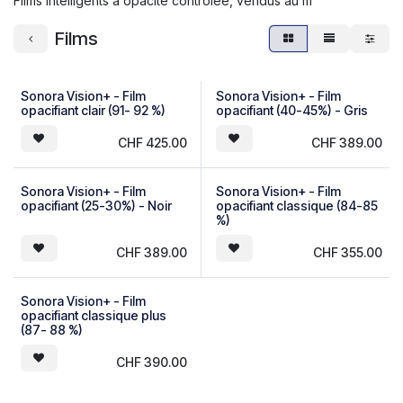
Films intelligents à opacité contrôlée, vendus au m²
Films
Sonora Vision+ - Film
Sonora Vision+ - Film
opacifiant clair (91- 92 %)
opacifiant (40-45%) - Gris
CHF
425.00
CHF
389.00
Sonora Vision+ - Film
Sonora Vision+ - Film
opacifiant (25-30%) - Noir
opacifiant classique (84-85
%)
CHF
389.00
CHF
355.00
Sonora Vision+ - Film
opacifiant classique plus
(87- 88 %)
CHF
390.00